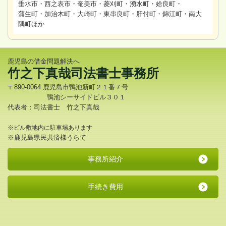
垂水市・西之表市・奄美市・菱刈町・湧水町・姶良町・
蒲生町・加治木町・大崎町・東串良町・肝付町・錦江町・南大
隅町ほか
鹿児島の借金問題解決へ
竹之下真哉司法書士事務所
〒890-0064 鹿児島市鴨池新町２１番７号
鴨池シーサイドビル３０１
代表者：司法書士 竹之下真哉
※ビル敷地内に駐車場あります
※鹿児島県民共済様うらて
事務所紹介
手続き費用