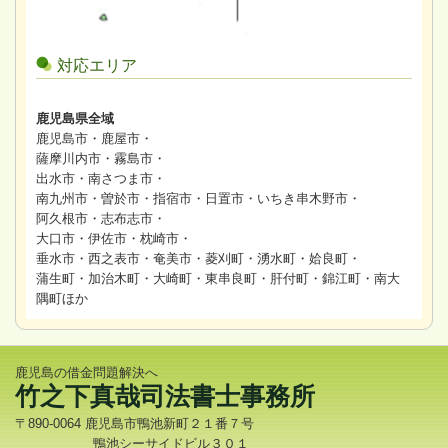
対応エリア
鹿児島県全域
鹿児島市・鹿屋市・
薩摩川内市・霧島市・
出水市・南さつま市・
南九州市・曽於市・指宿市・日置市・いちき串木野市・
阿久根市・志布志市・
大口市・伊佐市・枕崎市・
垂水市・西之表市・奄美市・菱刈町・湧水町・姶良町・
蒲生町・加治木町・大崎町・東串良町・肝付町・錦江町・南大
隅町ほか
鹿児島の借金問題解決へ
竹之下真哉司法書士事務所
〒890-0064 鹿児島市鴨池新町２１番７号
鴨池シーサイドビル３０１