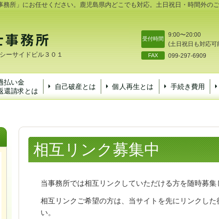
事務所」にお任せください。鹿児島県内どこでも対応。土日祝日・時間外の
9:00〜20:00
受付時間
(土日祝日も対応可
鴨池シーサイドビル３０１
FAX
099-297-6909
過払い金
自己破産とは
個人再生とは
手続き費用
返還請求とは
相互リンク募集中
当事務所では相互リンクしていただける方を随時募集
相互リンクご希望の方は、当サイトを先にリンクした
い。