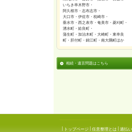
いちき串木野市・
阿久根市・志布志市・
大口市・伊佐市・枕崎市・
垂水市・西之表市・奄美市・菱刈町・
湧水町・姶良町・
蒲生町・加治木町・大崎町・東串良
町・肝付町・錦江町・南大隅町ほか
相続・遺言問題はこちら
トップページ
任意整理とは
過払