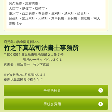
阿久根市・志布志市・
大口市・伊佐市・枕崎市・
垂水市・西之表市・奄美市・菱刈町・湧水町・姶良町・
蒲生町・加治木町・大崎町・東串良町・肝付町・錦江町・南大
隅町ほか
鹿児島の借金問題解決へ
竹之下真哉司法書士事務所
〒890-0064 鹿児島市鴨池新町２１番７号
鴨池シーサイドビル３０１
代表者：司法書士 竹之下真哉
※ビル敷地内に駐車場あります
※鹿児島県民共済様うらて
事務所紹介
手続き費用