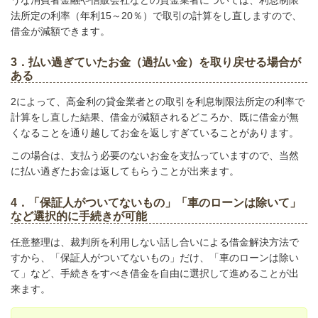
うな消費者金融や信販会社などの貸金業者については、利息制限
法所定の利率（年利15～20％）で取引の計算をし直しますので、
借金が減額できます。
3．払い過ぎていたお金（過払い金）を取り戻せる場合が
ある
2によって、高金利の貸金業者との取引を利息制限法所定の利率で
計算をし直した結果、借金が減額されるどころか、既に借金が無
くなることを通り越してお金を返しすぎていることがあります。
この場合は、支払う必要のないお金を支払っていますので、当然
に払い過ぎたお金は返してもらうことが出来ます。
4．「保証人がついてないもの」「車のローンは除いて」
など選択的に手続きが可能
任意整理は、裁判所を利用しない話し合いによる借金解決方法で
すから、「保証人がついてないもの」だけ、「車のローンは除い
て」など、手続きをすべき借金を自由に選択して進めることが出
来ます。